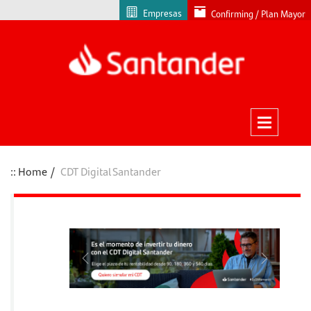
Empresas
Confirming / Plan Mayor
Home
CDT Digital Santander
Previous
Next