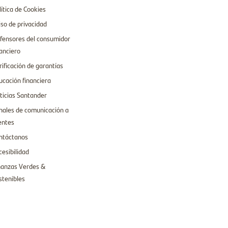
lítica de Cookies
iso de privacidad
fensores del consumidor
nanciero
rificación de garantías
ucación financiera
ticias Santander
nales de comunicación a
ientes
ntáctanos
cesibilidad
nanzas Verdes &
stenibles