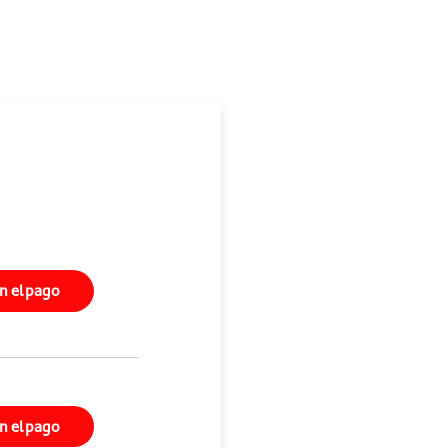
on el pago
on el pago