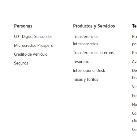
Personas
Productos y Servicios
Te
CDT Digital Santander
Transferencias
Pr
Interbancarias
pe
Microcrédito Prospera
Transferencias Internas
Po
Crédito de Vehículo
Tesorería
Av
Seguros
International Desk
De
fi
Tasas y Tarifas
Ve
Ed
No
Ca
cl
Co