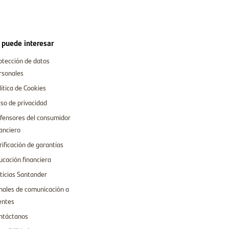
 puede interesar
otección de datos
rsonales
lítica de Cookies
iso de privacidad
fensores del consumidor
nanciero
rificación de garantías
ucación financiera
ticias Santander
nales de comunicación a
ientes
ntáctanos