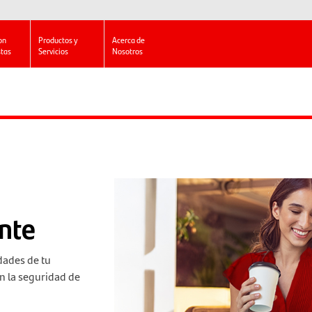
on
Productos y
Acerca de
stas
Servicios
Nosotros
nte
dades de tu
n la seguridad de