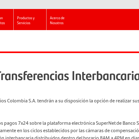
on
Productos y
Acerca de
stas
Servicios
Nosotros
ransferencias Interbancari
ios Colombia S.A. tendrán a su disposición la opción de realizar 
 los pagos 7x24 sobre la plataforma electrónica SuperNet de Banco 
amente en los ciclos establecidos por las cámaras de compensació
n interbancaria distribuidos dentro del horario 8AM a 4PM en días