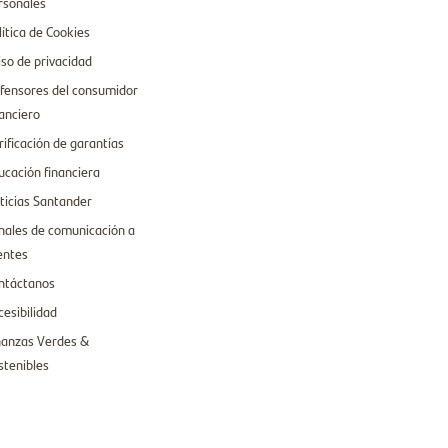
rsonales
lítica de Cookies
iso de privacidad
fensores del consumidor
nanciero
rificación de garantías
ucación financiera
ticias Santander
nales de comunicación a
ientes
ntáctanos
cesibilidad
nanzas Verdes &
stenibles