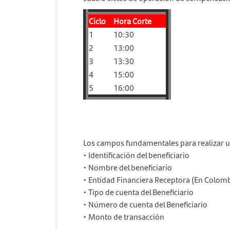
Ciclo
Hora Corte
1
10:30
2
13:00
3
13:30
4
15:00
5
16:00
Los campos fundamentales para realizar u
• Identificación del beneficiario
• Nombre del beneficiario
• Entidad Financiera Receptora (En Colom
• Tipo de cuenta del Beneficiario
• Número de cuenta del Beneficiario
•
Monto de transacción