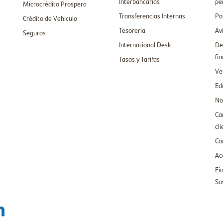
Interbancarias
pe
Microcrédito Prospera
Transferencias Internas
Po
Crédito de Vehículo
Tesorería
Av
Seguros
International Desk
De
fi
Tasas y Tarifas
Ve
Ed
No
Ca
cl
Co
Ac
Fi
So