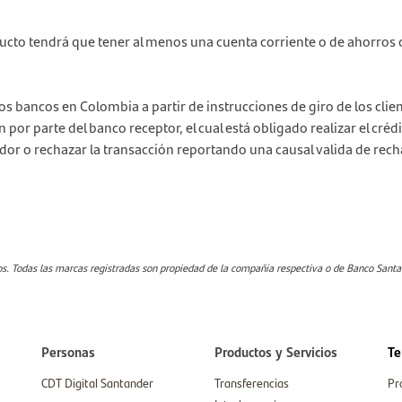
oducto tendrá que tener al menos una cuenta corriente o de ahorros 
s bancos en Colombia a partir de instrucciones de giro de los clie
n por parte del banco receptor, el cual está obligado realizar el crédi
ador o rechazar la transacción reportando una causal valida de rech
. Todas las marcas registradas son propiedad de la compañía respectiva o de Banco Sant
Personas
Productos y Servicios
Te
CDT Digital Santander
Transferencias
Pr