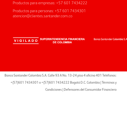
Productos para empresas: +57 601 7434222
Productos para personas: +57 601 7434301
atencion@clientes.santander.com.co
Banco Santander Colombia S.A. Calle 93 A No. 13-24 piso 4 oficina 401 Teléfonos:
+(57)601 7434301 o +(57)601 7434222 Bogotá D.C. Colombia |
Términos y
Condiciones
|
Defensores del Consumidor Financiero