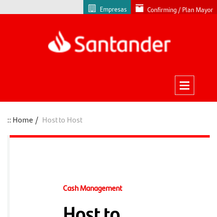
Empresas
Confirming / Plan Mayor
Home
Host to Host
Cash Management
Host to