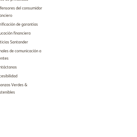
fensores del consumidor
nanciero
rificación de garantías
ucación financiera
ticias Santander
nales de comunicación a
ientes
ntáctanos
cesibilidad
nanzas Verdes &
stenibles