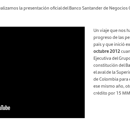
ealizamos la presentación oficial del Banco Santander de Negocios 
Un viaje que nos h
progreso de las p
país y que inició 
octubre 2012
cuan
Ejecutiva del Grup
constitución del B
el aval de la Supe
de Colombia para 
ese mismo año, ot
crédito por 15 MM