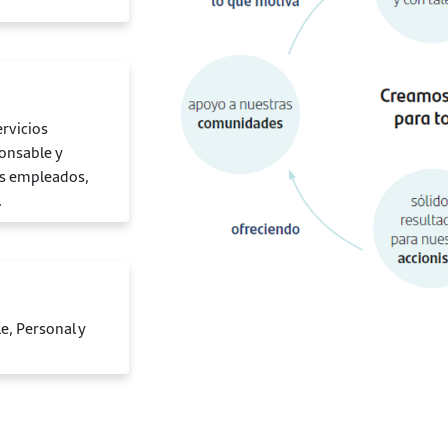
ervicios
onsable y
os empleados,
.
e, Personal y