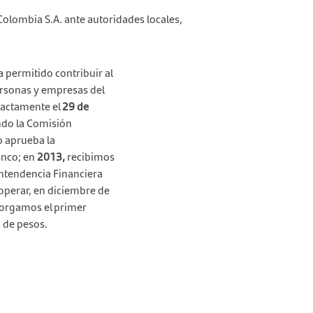
Colombia S.A. ante autoridades locales,
a permitido contribuir al
ersonas y empresas del
exactamente el
29 de
do la Comisión
o aprueba la
anco; en
2013,
recibimos
rintendencia Financiera
operar, en diciembre de
orgamos el primer
 de pesos.