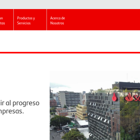
on
Productos y
Acerca de
stas
Servicios
Nosotros
ir al progreso
mpresas.