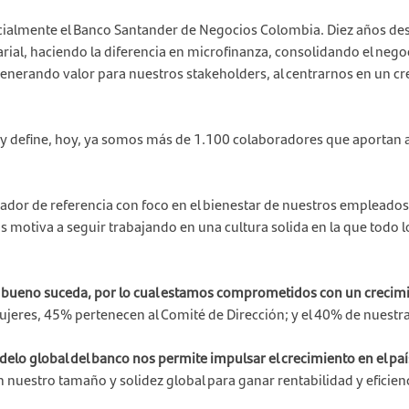
ialmente el Banco Santander de Negocios Colombia. Diez años desp
ial, haciendo la diferencia en microfinanza, consolidando el neg
generando valor para nuestros stakeholders, al centrarnos en un c
 y define, hoy, ya somos más de 1.100 colaboradores que aportan 
or de referencia con foco en el bienestar de nuestros empleados, 
s motiva a seguir trabajando en una cultura solida en la que todo 
ueno suceda, por lo cual estamos comprometidos con un crecimien
eres, 45% pertenecen al Comité de Dirección; y el 40% de nuestra
elo global del banco nos permite impulsar el crecimiento en el paí
uestro tamaño y solidez global para ganar rentabilidad y eficienc