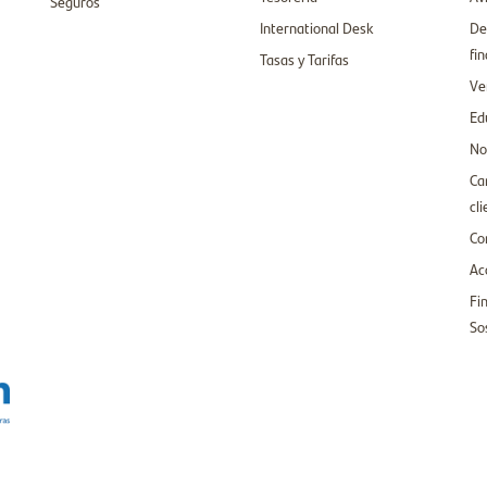
Seguros
International Desk
De
fi
Tasas y Tarifas
Ve
Ed
No
Ca
cl
Co
Ac
Fi
So