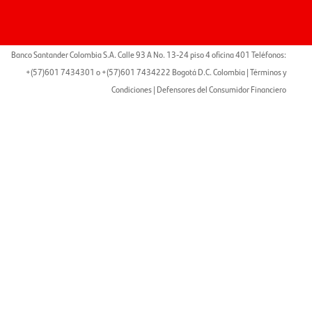
Banco Santander Colombia S.A. Calle 93 A No. 13-24 piso 4 oficina 401 Teléfonos:
+(57)601 7434301 o +(57)601 7434222 Bogotá D.C. Colombia |
Términos y
Condiciones
|
Defensores del Consumidor Financiero