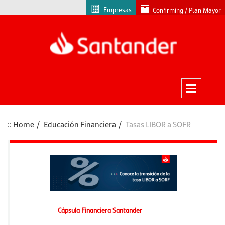
Empresas
Confirming / Plan Mayor
Home
Educación Financiera
Tasas LIBOR a SOFR
Cápsula Financiera Santander